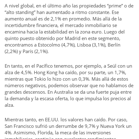
A nivel global, en el último año las propiedades “prime” o de
“alto standing” han aumentado a ritmo constante. Ese
aumento anual es de 2,1% en promedio. Más allá de la
incertidumbre financiera, el mercado inmobiliario se
encamina hacia la estabilidad en la zona euro. Luego del
quinto puesto obtenido por Madrid en este segmento,
encontramos a Estocolmo (4,7%), Lisboa (3,1%), Berlín
(2,2%) y París (2,1%).
En tanto, en el Pacífico tenemos, por ejemplo, a Seúl con un
alza de 4,5%. Hong Kong ha caído, por su parte, un 1,7%,
mientras que Tokio lo hizo con un 0,3%. Más allá de estos
números negativos, podemos observar que no hablamos de
grandes descensos. En Australia se da una fuerte puja entre
la demanda y la escasa oferta, lo que impulsa los precios al
alza.
Mientras tanto, en EE.UU. los valores han caído. Por caso,
San Francisco sufrió un derrumbe de 9,7% y Nueva York un
4%. Asimismo, Florida, la meca de las inversiones
inmobiliarias, continúa con excelentes rendimientos.